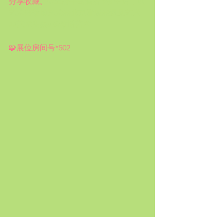
分享收藏。
@王府半岛酒店
#将生活，以
艺术#
#微博艺术#
#北京看展#
#遇见艺术
#
#艺术头条#
@微博艺术
🧩展位房间号*502