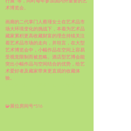
行展”等，同时每年参加国内外重要的艺
术博览会。
画廊的二代掌门人蔡瑾女士在艺术品市
场大环境变化的挑战下，本着为艺术品
藏家累积更高收藏财富的理念持续关注
着艺术品市场的走向，并坦言，在大型
艺术博览会中，小幅作品在空间上容易
受视觉限制而被忽略。酒店型艺博会能
突出小幅作品与空间结合的优势，给艺
术爱好者及藏家带来更直观的收藏体
验。
@奥赛画廊
@王府半岛酒店
@微博艺术
#
艺术头条#
#北京看展#
#艺术#
#作品#
🧩展位房间号*516