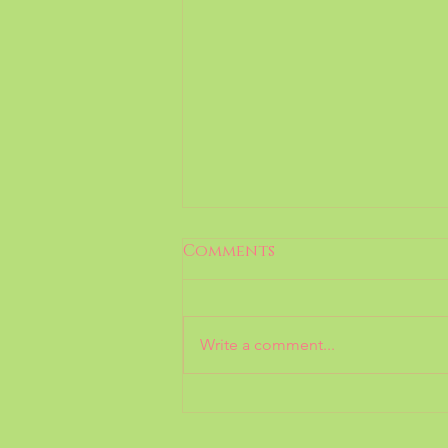
Comments
Write a comment...
罗博报告：形雅记 · 艺术 | 酒
店里的艺博会