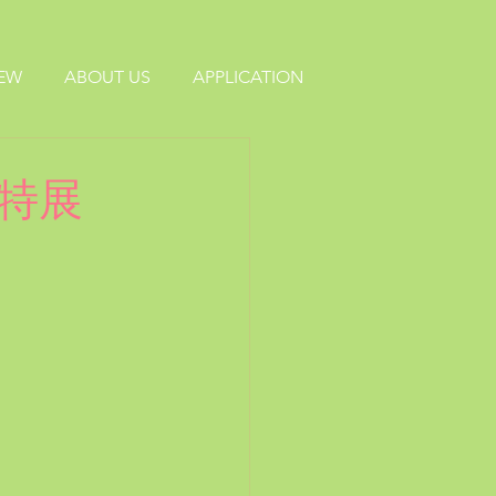
IEW
ABOUT US
APPLICATION
9特展