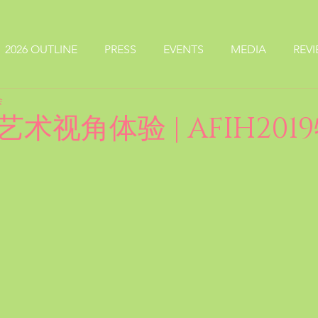
2026 OUTLINE
PRESS
EVENTS
MEDIA
REV
会
术视角体验 | AFIH201